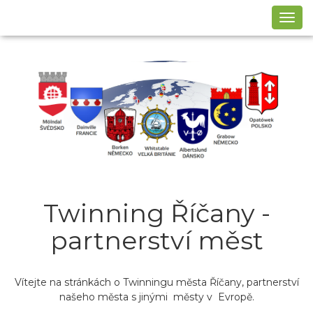
Navi
Twinning Říčany -
partnerství měst
Vítejte na stránkách o Twinningu města Říčany, partnerství
našeho města s jinými městy v Evropě.