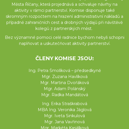
Města Říčany, která projednává a schvaluje návrhy na
aktivity v rámci partnerství. Komise disponuje také
skromným rozpočtem na hrazení administrativní nákladů a
případně zahraničních cest a drobných výdajů při návštěvě
kolegů z partnerských měst.
Bez významné pomoci celé radnice bychom nebyli schopni
naplňovat a uskutečňovat aktivity partnerství.
ČLENY KOMISE JSOU:
Ing. Petra Šmolíková – předsedkyně
Mgr. Zuzana Havlíková
Mgr. Martina Dvořáková
Mgr. Adam Polánský
Mgr. Radka Mandátová
Ing. Erika Straškrabová
MBA Ing. Veronika Jáglová
Mgr. Iveta Sinkulová
Mgr. Jana Vavřinová
Mgr. Markéta Kasálková