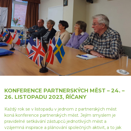
KONFERENCE PARTNERSKÝCH MĚST – 24. –
26. LISTOPADU 2023, ŘÍČANY
Každý rok se v listopadu v jednom z partnerských měst
koná konference partnerských měst. Jejím smyslem je
pravidelné setkávání zástupců jednotlivých měst a
vzájemná inspirace a plánování společných aktivit, a to jak